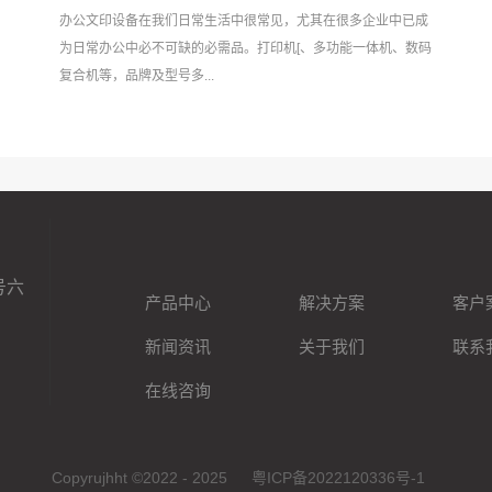
办公文印设备在我们日常生活中很常见，尤其在很多企业中已成
为日常办公中必不可缺的必需品。打印机[、多功能一体机、数码
复合机等，品牌及型号多...
号六
产品中心
解决方案
客户
新闻资讯
关于我们
联系
在线咨询
Copyrujhht ©2022 - 2025
粤ICP备2022120336号-1