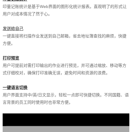
印量记账统计是基于Web界面的图形化统计报表。直观明了的形式让
用户对成本情况了然于心。
发送给自己
一键直接将扫描作业发送到自己邮箱，省去地址簿查找的麻烦，快捷
方便。
打印预览
用户可提前对需打印输出的作业进行预览，并可通过缩放、移动等方
式仔细校对，确保打印准确无误，避免时间和资源的浪费。
一键语言切换
用户界面支持中/英/日文显示，轻松一点即可快捷切换。不同国籍、语
言背景的员工同时使用时也非常方便。