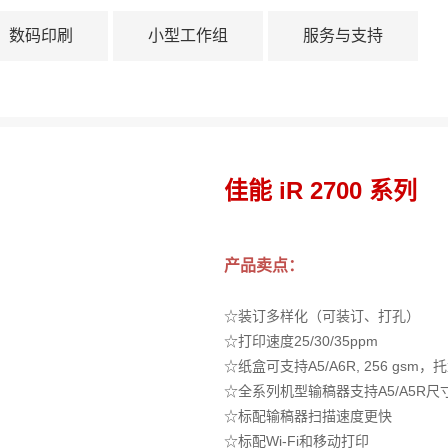
数码印刷
小型工作组
服务与支持
佳能 iR 2700 系列
产品卖点：
☆装订多样化（可装订、打孔）
☆打印速度25/30/35ppm
☆纸盒可支持A5/A6R, 256 gsm，
☆全系列机型输稿器支持A5/A5R
☆标配输稿器扫描速度更快
☆标配Wi-Fi和移动打印